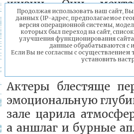
жизни. Они мечтаю
Продолжая использовать наш сайт, Вы 
сталкиваются с тру
данных (IP-адрес, предполагаемое гео
версия операционной системы, модель
прощать и стр
которых был переход на сайт, список
улучшения функционирования сайта 
достойными граждана
данные обрабатываются с и
Если Вы не согласны с осуществлением
юность оборвалась с 
установить настр
Актеры блестяще пе
эмоциональную глубин
зале царила атмосфе
а аншлаг и бурные а