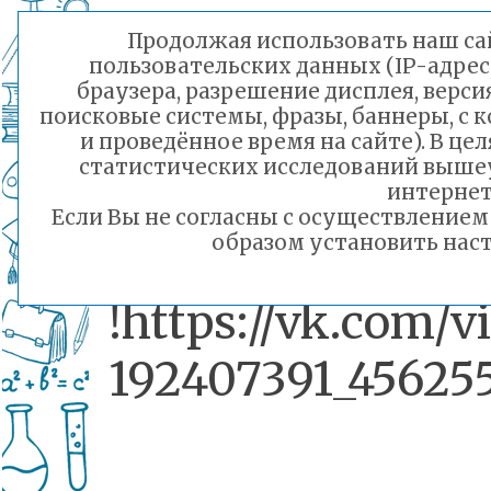
выступлению и
Продолжая использовать наш сай
пользовательских данных (IP-адрес
покорили се
браузера, разрешение дисплея, верси
поисковые системы, фразы, баннеры, с 
китайской публ
и проведённое время на сайте). В ц
статистических исследований выше
узнавайте в сюж
интернет
Если Вы не согласны с осуществление
образом установить наст
!https://vk.com/v
192407391_45625