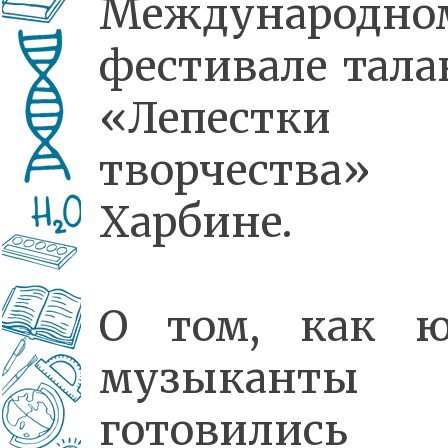
Международно
фестивале тала
«Лепестки
творчества
Харбине.
О том, как 
музыканты
готовилис