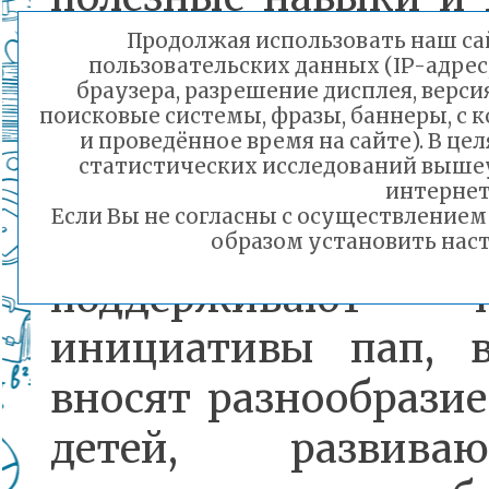
время с отцами. Это
Продолжая использовать наш сай
пользовательских данных (IP-адрес
укрепить связь
браузера, разрешение дисплея, верси
поисковые системы, фразы, баннеры, с 
детьми и родителями
и проведённое время на сайте). В ц
статистических исследований выше
интернет
Если Вы не согласны с осуществление
Педагоги детско
образом установить наст
поддерживают п
инициативы пап, 
вносят разнообрази
детей, развив