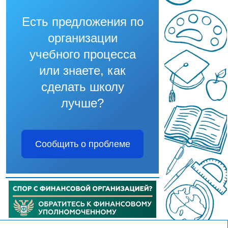
Есть предложения по
организации
учебного процесса
или знаете, как
сделать школу
лучше?
Сообщить о проблеме