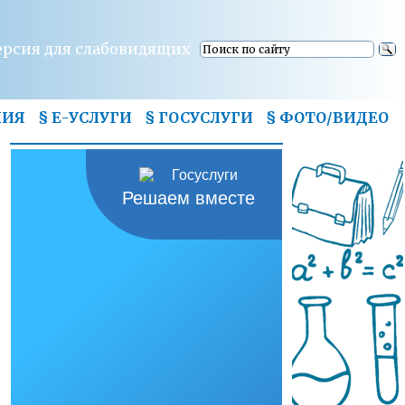
ерсия для слабовидящих
НИЯ
§ Е-УСЛУГИ
§ ГОСУСЛУГИ
§
ФОТО/ВИДЕО
Решаем вместе