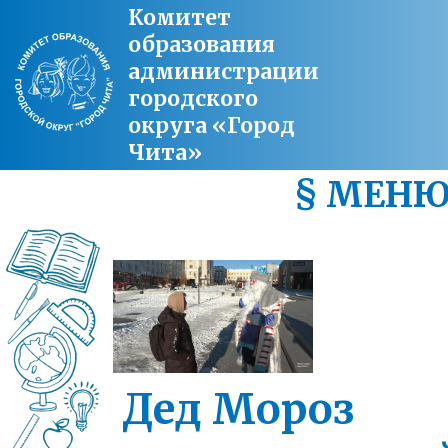
Комитет
образования
администрации
городского
округа «Город
Чита»
§ МЕН
Дед Мороз