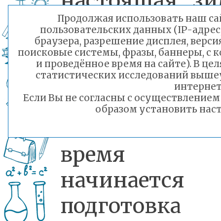
настоящая зи
Продолжая использовать наш сай
крепнут мор
пользовательских данных (IP-адрес
браузера, разрешение дисплея, верси
и выпадает сн
поисковые системы, фразы, баннеры, с 
и проведённое время на сайте). В ц
который уже
статистических исследований выше
интернет
тает до весны
Если Вы не согласны с осуществление
образом установить наст
Забайкалье в 
время
начинается
подготовка