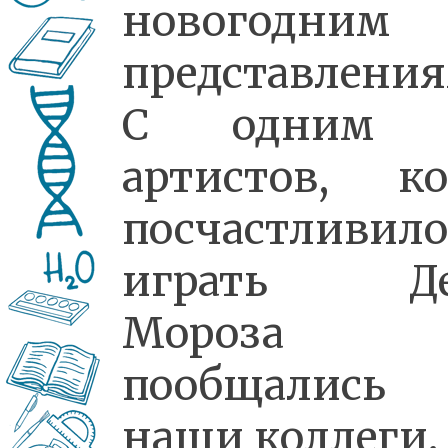
новогодним
представления
С одним 
артистов, к
посчастливило
играть Де
Мороза
пообщались
наши коллеги.