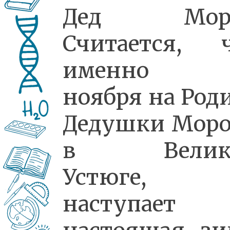
Дед Моро
Считается, 
именно 
ноября на Род
Дедушки Моро
в Велик
Устюге,
наступает