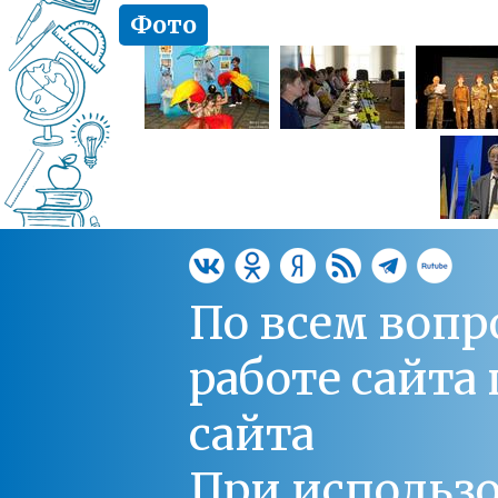
Фото
По всем вопр
работе сайт
сайта
При использо