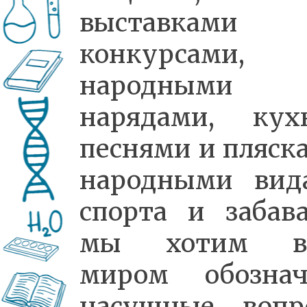
выставкам
конкурсами,
народными
нарядами, кухн
песнями и пляск
народными вид
спорта и забав
мы хотим в
миром обознач
насущные вопр