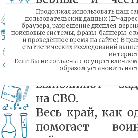
сыны и доч
Продолжая использовать наш сай
пользовательских данных (IP-адрес
Забайкалья, вм
браузера, разрешение дисплея, верси
поисковые системы, фразы, баннеры, с 
со своими брат
и проведённое время на сайте). В ц
статистических исследований выше
из разных зем
интернет
Если Вы не согласны с осуществление
России, образц
образом установить наст
выполняют зад
на СВО.
Весь край, как о
помогает воин