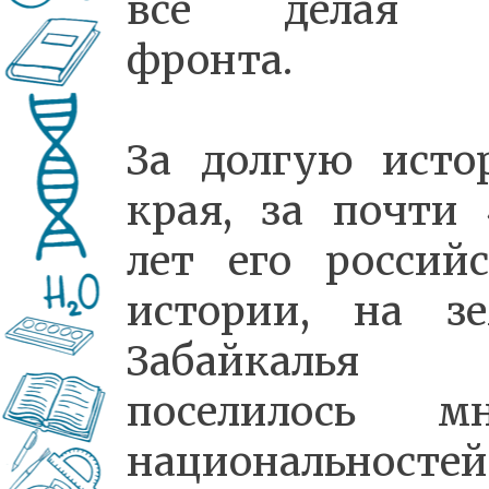
всё делая 
фронта.
За долгую исто
края, за почти
лет его россий
истории, на зе
Забайкалья
поселилось мн
национальносте