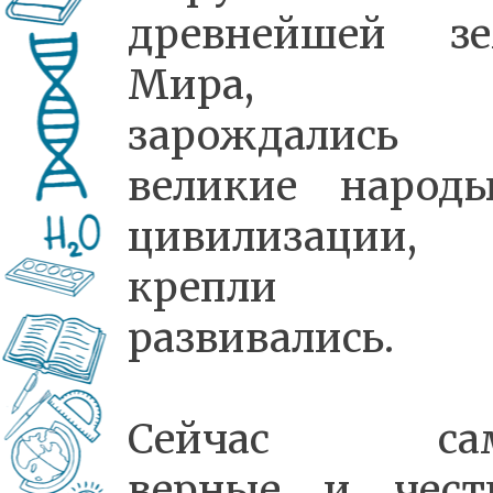
древнейшей зе
Мира, г
зарождались
великие народ
цивилизации,
крепли
развивались.
Сейчас са
верные и чест