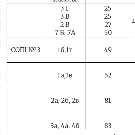
3 Г
25
3 В
25
2 В
27
7 Б; 7А
50
СОШ №3
1б,1г
49
1а,1в
52
2а, 2б, 2в
81
3а, 4а, 4б
83