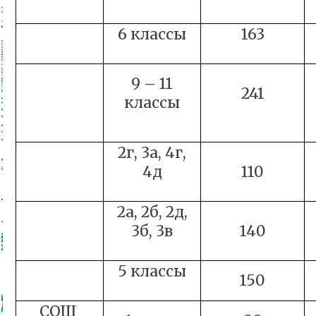
6 классы
163
9 – 11
241
классы
2г, 3а, 4г,
4д
110
2а, 2б, 2д,
3б, 3в
140
5 классы
150
СОШ