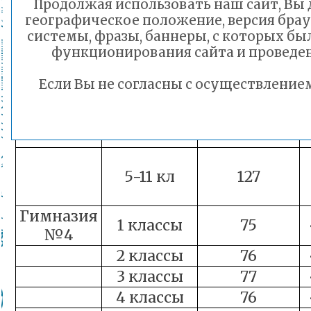
Продолжая использовать наш сайт, Вы 
географическое положение, версия брау
3б, 3в
51
системы, фразы, баннеры, с которых бы
функционирования сайта и проведе
5-6 кл.
153
Если Вы не согласны с осуществлени
7-8 кл.
160
9-11кл.
127
5-11 кл
127
Гимназия
1 классы
75
№4
2 классы
76
3 классы
77
4 классы
76