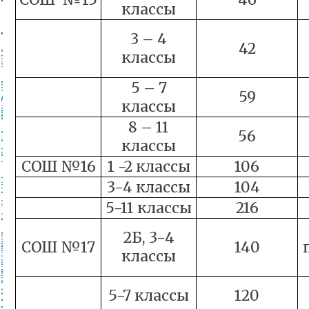
классы
3 – 4
42
классы
5 – 7
59
классы
8 – 11
56
классы
СОШ №16
1 -2 классы
106
3-4 классы
104
5-11 классы
216
2Б, 3-4
СОШ №17
140
классы
5-7 классы
120