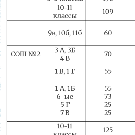
10-11
109
классы
9в, 10б, 11б
60
3 А, 3Б
СОШ №2
70
4 В
1 В, 1 Г
55
1 А, 1Б
55
6-ые
73
5 Г
25
7 В
25
10-11
125
классы