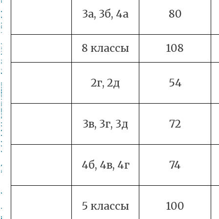
3а, 3б, 4а
80
8 классы
108
2г, 2д
54
3в, 3г, 3д
72
4б, 4в, 4г
74
5 классы
100