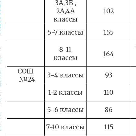
3А,3Б ,
2А,4А
102
классы
5-7 классы
155
8-11
164
классы
СОШ
3-4 классы
93
№24
1-2 классы
110
5-6 классы
86
7-10 классы
115