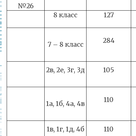
№26
8 класс
127
284
7 – 8 класс
2в, 2е, 3г, 3д
105
110
1а, 1б, 4а, 4в
1в, 1г, 1д, 4б
110