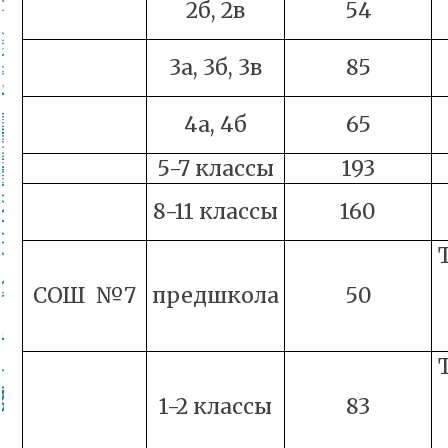
2б, 2в
54
3а, 3б, 3в
85
4а, 4б
65
5-7 классы
193
8-11 классы
160
СОШ №7
предшкола
50
1-2 классы
83