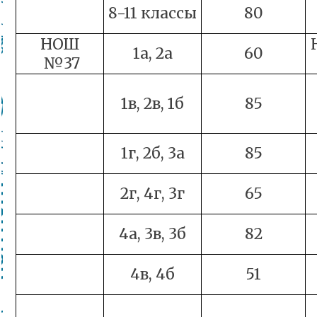
8-11 классы
80
НОШ
1а, 2а
60
№37
1в, 2в, 1б
85
1г, 2б, 3а
85
2г, 4г, 3г
65
4а, 3в, 3б
82
4в, 4б
51