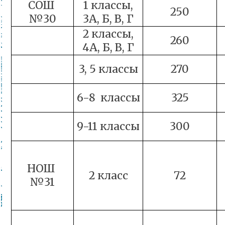
СОШ
1 классы,
250
№30
3А, Б, В, Г
2 классы,
260
4А, Б, В, Г
3, 5 классы
270
6-8 классы
325
9-11 классы
300
НОШ
2 класс
72
№31