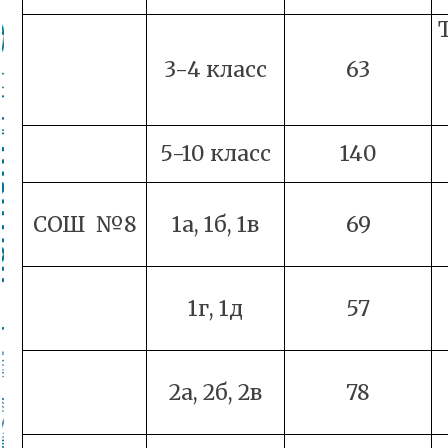
3-4 класс
63
5-10 класс
140
СОШ №8
1а, 1б, 1в
69
1г, 1д
57
2а, 2б, 2в
78