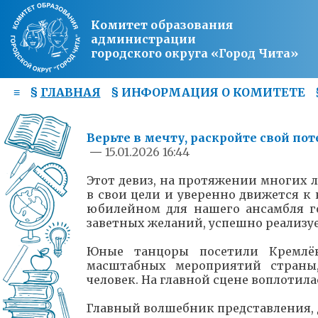
Комитет образования
администрации
городского округа «Город Чита»
≡
§
ГЛАВНАЯ
§
ИНФОРМАЦИЯ О КОМИТЕТЕ
Верьте в мечту, раскройте свой по
—
15.01.2026 16:44
Этот девиз, на протяжении многих 
в свои цели и уверенно движется к 
юбилейном для нашего ансамбля год
заветных желаний, успешно реализуе
Юные танцоры посетили Кремлё
масштабных мероприятий страны,
человек. На главной сцене воплотил
Главный волшебник представления, Д