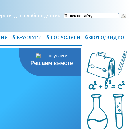
ерсия для слабовидящих
НИЯ
§ Е-УСЛУГИ
§ ГОСУСЛУГИ
§
ФОТО/ВИДЕО
Решаем вместе