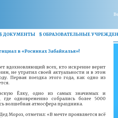
В
§
ДОКУМЕНТЫ
§
ОБРАЗОВАТЕЛЬНЫЕ УЧРЕЖДЕ
тенциал в «Росинках Забайкалья»!
лет вдохновляющий всех, кто искренне верит
ним, не утратил своей актуальности и в этом
у. Первая поездка этого года, как одно из
тся.
вскую Ёлку, одно из самых значимых и
 где одновременно собрались более 5000
ась волшебная атмосфера праздника.
ед Мороз, отметил: «В мечте проявляется всё