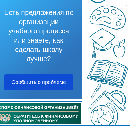
Есть предложения по
организации
учебного процесса
или знаете, как
сделать школу
лучше?
Сообщить о проблеме