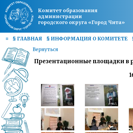
Комитет образования
администрации
городского округа «Город Чита»
≡
§
ГЛАВНАЯ
§
ИНФОРМАЦИЯ О КОМИТЕТЕ
Вернуться
Презентационные площадки в 
1