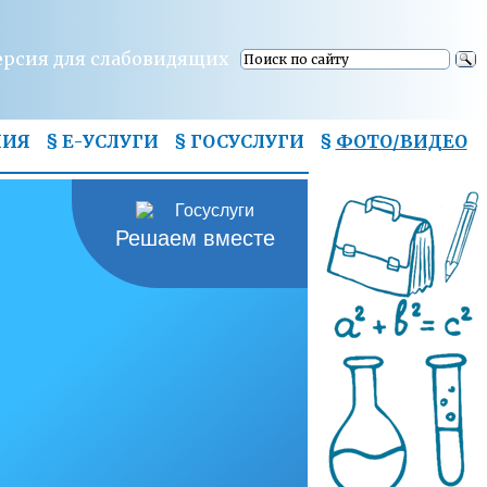
ерсия для слабовидящих
НИЯ
§ Е-УСЛУГИ
§ ГОСУСЛУГИ
§
ФОТО/ВИДЕО
Решаем вместе