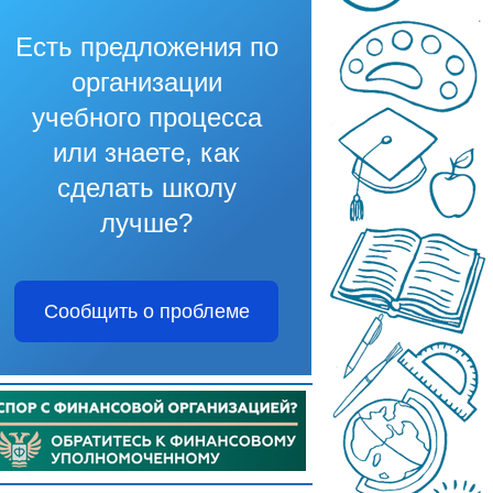
Есть предложения по
организации
учебного процесса
или знаете, как
сделать школу
лучше?
Сообщить о проблеме