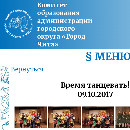
Комитет
образования
администрации
городского
округа «Город
Чита»
§ МЕН
Вернуться
Время танцевать!
09.10.2017