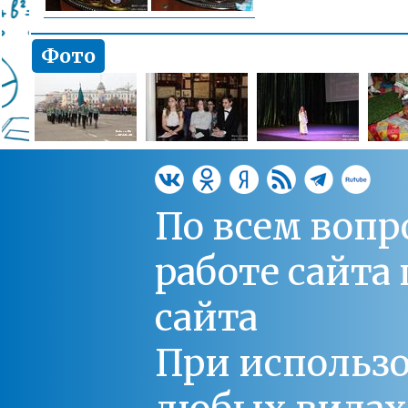
Фото
По всем вопр
работе сайт
сайта
При использо