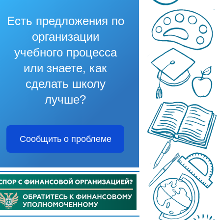
Есть предложения по
организации
учебного процесса
или знаете, как
сделать школу
лучше?
Сообщить о проблеме