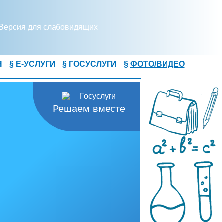
Версия для слабовидящих
Я
§ Е-УСЛУГИ
§ ГОСУСЛУГИ
§
ФОТО/ВИДЕО
Решаем вместе