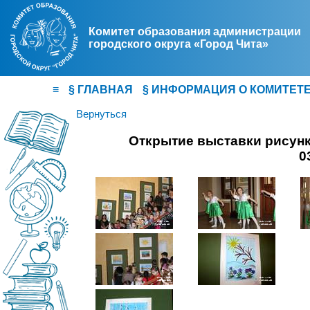
Комитет образования администрации
городского округа «Город Чита»
≡
§
ГЛАВНАЯ
§
ИНФОРМАЦИЯ О КОМИТЕТ
Вернуться
Открытие выставки рисунк
0