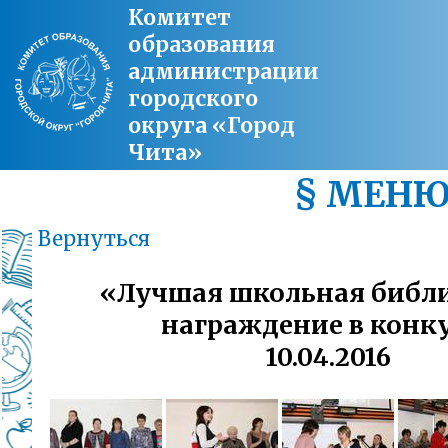
Комитет
образования
администрации
городского
округа «Город
Чита»
§ МЕН
Вернуться
«Лучшая школьная библи
награждение в конк
10.04.2016