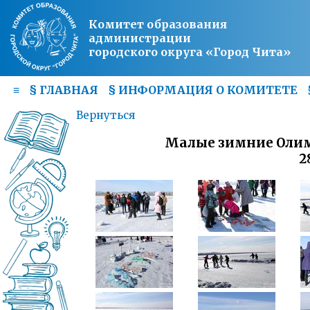
Комитет образования
администрации
городского округа «Город Чита»
≡
§
ГЛАВНАЯ
§
ИНФОРМАЦИЯ О КОМИТЕТЕ
Вернуться
Малые зимние Олим
2