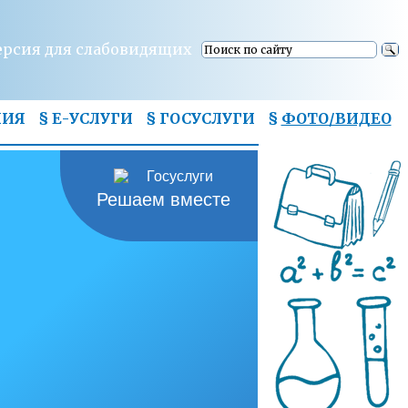
ерсия для слабовидящих
НИЯ
§ Е-УСЛУГИ
§ ГОСУСЛУГИ
§
ФОТО/ВИДЕО
Решаем вместе