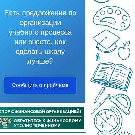
Есть предложения по
организации
учебного процесса
или знаете, как
сделать школу
лучше?
Сообщить о проблеме