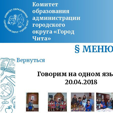
Комитет
образования
администрации
городского
округа «Город
Чита»
§ МЕН
Вернуться
Говорим на одном яз
20.04.2018