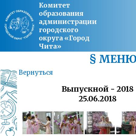
Комитет
образования
администрации
городского
округа «Город
Чита»
§ МЕН
Вернуться
Выпускной - 2018
25.06.2018