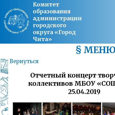
Комитет
образования
администрации
городского
округа «Город
Чита»
§ МЕН
Вернуться
Отчетный концерт твор
коллективов МБОУ «СО
25.04.2019