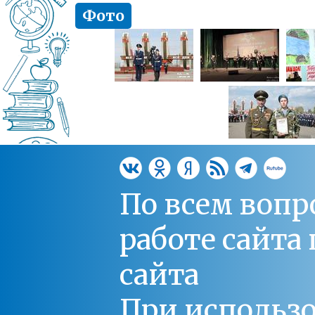
Фото
По всем вопр
работе сайт
сайта
При использо