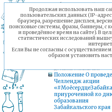
Добавлен: 07.03.2025 11:03
Продолжая использовать наш сай
Положение о
пользовательских данных (IP-адрес
муниципальном эта
браузера, разрешение дисплея, верси
краевого конкурса
поисковые системы, фразы, баннеры, с 
«Неопалимая Купин
и проведённое время на сайте). В ц
среди (дружин юны
статистических исследований выше
пожарных)
интернет
общеобразовательн
Если Вы не согласны с осуществление
учреждений городск
образом установить наст
округа «Город Чита
Добавлен: 07.03.2025 11:03
Положение О провед
Челлендж акции
«#МоёсердцеЗабайк
приуроченной ко дн
образования
Забайкальского края