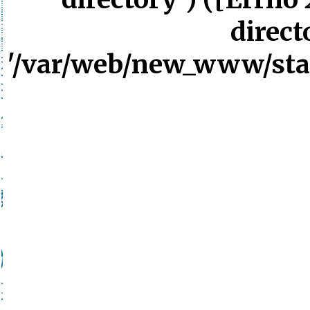
direct
'/var/web/new_www/stati