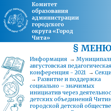
Комитет
образования
администрации
городского
округа «Город
Чита»
§ МЕН
Информация
→
Муниципал
августовская педагогическа
конференция - 2021
→
Секц
→
Развитие и поддержка
социально – значимых
инициатив через деятельно
детских объединений Чити
городской детской обществ