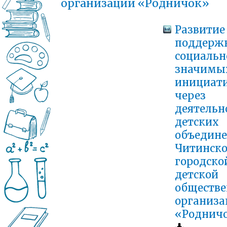
организации «Родничок»
Развитие
поддерж
социальн
значимы
инициат
через
деятельн
детских
объедин
Читинск
городско
детской
обществ
организа
«Роднич