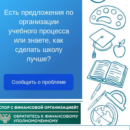
Есть предложения по
организации
учебного процесса
или знаете, как
сделать школу
лучше?
Сообщить о проблеме