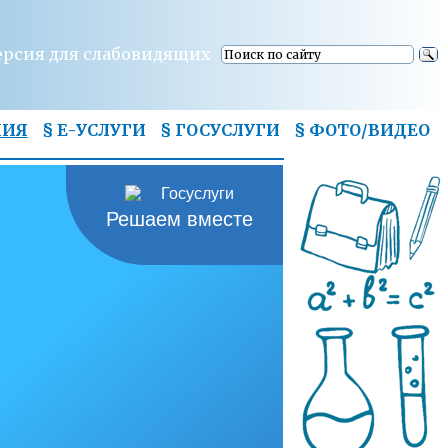
ерсия для слабовидящих
НИЯ
§ Е-УСЛУГИ
§ ГОСУСЛУГИ
§
ФОТО/ВИДЕО
Решаем вместе