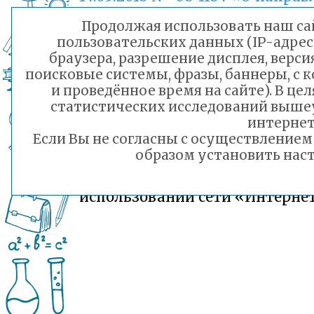
информации»
(вмест
Продолжая использовать наш сай
«Методическими рекоменда
пользовательских данных (IP-адрес
о размещении на информаци
браузера, разрешение дисплея, верси
стендах, официальных инте
поисковые системы, фразы, баннеры, с 
сайтах и других информаци
и проведённое время на сайте). В ц
ресурсах общеобразовате
статистических исследований выше
организаций и орга
интернет
Если Вы не согласны с осуществление
осуществляющих управле
образом установить наст
сфере образования, информа
безопасном поведен
использовании сети «Интерне