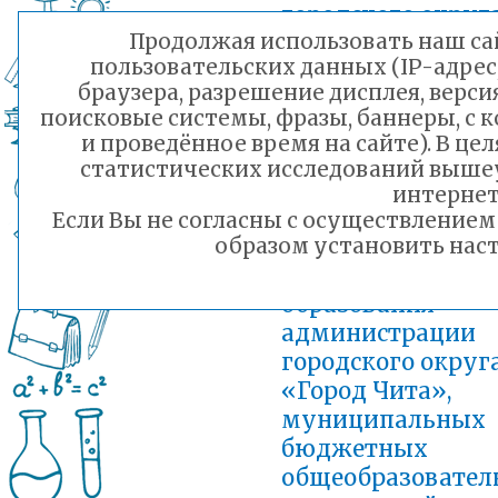
городского округ
Продолжая использовать наш сай
«Город Чита»,
пользовательских данных (IP-адрес
муниципальных
браузера, разрешение дисплея, верси
бюджетных
поисковые системы, фразы, баннеры, с 
общеобразовател
и проведённое время на сайте). В ц
организаций на
статистических исследований выше
сентябрь 2024 г.
интернет
Если Вы не согласны с осуществление
Добавлен: 27.08.2024 14:53
План работы
образом установить наст
Комитета
образования
администрации
городского округ
«Город Чита»,
муниципальных
бюджетных
общеобразовател