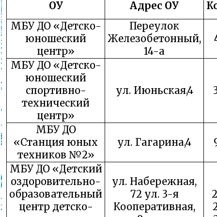
ОУ
Адрес ОУ
К
МБУ ДО «Детско-
Переулок
юношеский
Железобетонный,
центр»
14-а
МБУ ДО «Детско-
юношеский
спортивно-
ул. Июньская,4
технический
центр»
МБУ ДО
«Станция юных
ул. Гагарина,4
техников №2»
МБУ ДО «Детский
оздоровительно-
ул. Набережная,
образовательный
72 ул. 3-я
центр детско-
Кооперативная,