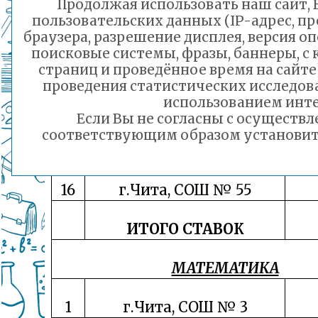
Продолжая использовать наш сайт, В
пользовательских данных (IP-адрес, п
12
г.Чита, СОШ № 40
браузера, разрешение дисплея, версия о
поисковые системы, фразы, баннеры, с
страниц и проведённое время на сайт
13
г.Чита, СОШ № 42
проведения статистических исследо
использованием инте
14
г.Чита, СОШ № 48
Если Вы не согласны с осуществ
соответствующим образом установить 
15
г.Чита, СОШ № 52
16
г.Чита, СОШ № 55
ИТОГО СТАВОК
МАТЕМАТИКА
1
г.Чита, СОШ № 3