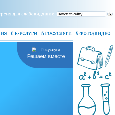
ерсия для слабовидящих
НИЯ
§ Е-УСЛУГИ
§ ГОСУСЛУГИ
§
ФОТО/ВИДЕО
Решаем вместе