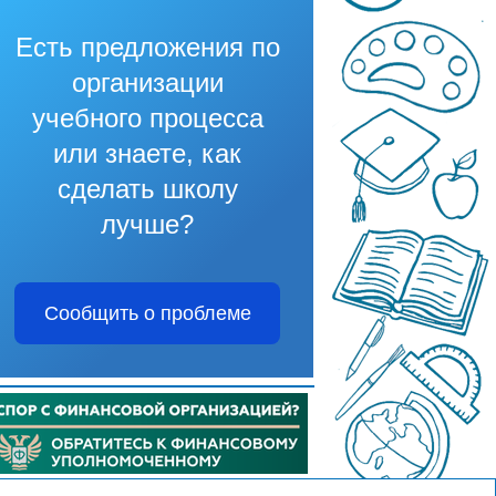
Есть предложения по
организации
учебного процесса
или знаете, как
сделать школу
лучше?
Сообщить о проблеме