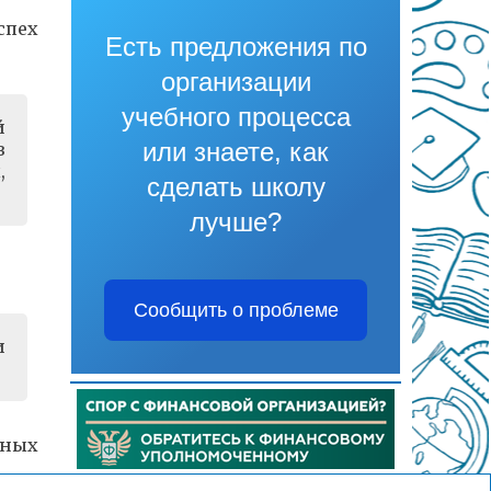
спех
Есть предложения по
организации
учебного процесса
й
или знаете, как
в
,
сделать школу
лучше?
Сообщить о проблеме
и
ьных