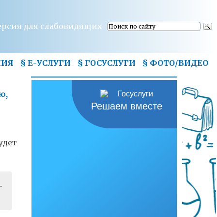
ерсия для слабовидящих
НИЯ
§ Е-УСЛУГИ
§ ГОСУСЛУГИ
§
ФОТО/ВИДЕО
ю,
Решаем вместе
удет
—