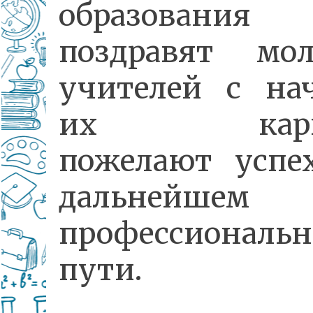
образования
поздравят мо
учителей с на
их карье
пожелают успе
дальнейшем
профессиональ
пути.