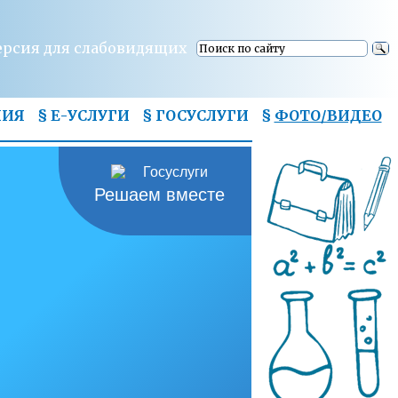
ерсия для слабовидящих
НИЯ
§ Е-УСЛУГИ
§ ГОСУСЛУГИ
§
ФОТО/ВИДЕО
Решаем вместе