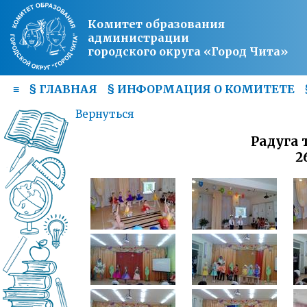
Комитет образования
администрации
городского округа «Город Чита»
≡
§
ГЛАВНАЯ
§
ИНФОРМАЦИЯ О КОМИТЕТЕ
Вернуться
Радуга 
2