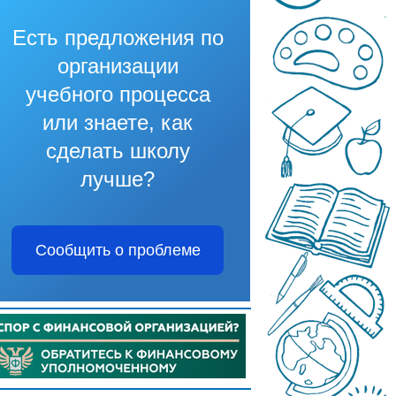
Есть предложения по
организации
учебного процесса
или знаете, как
сделать школу
лучше?
Сообщить о проблеме