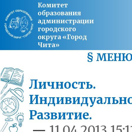
Комитет
образования
администрации
городского
округа «Город
Чита»
§ МЕН
Личность.
Индивидуально
Развитие.
—
11.04.2013 15:1