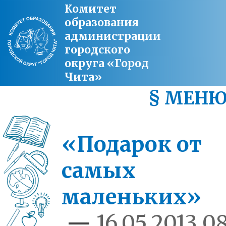
Комитет
образования
администрации
городского
округа «Город
Чита»
§ МЕН
«Подарок от
самых
маленьких»
—
16.05.2013 08