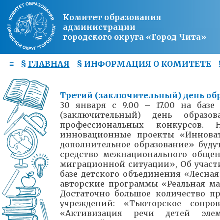
Комитет образования
администрации
городского округа «Город Чита»
≡
§
ГЛАВНАЯ
§
ИНФОРМАЦИЯ О КОМИТЕТЕ
Третий (заключительный) день об
30 января с 9.00 – 17.00 на базе
(заключительный) день образо
профессиональных конкурсов. 
инновационные проекты «Инноват
дополнительное образование» буду
средство межнационального общен
миграционной ситуации», Об участ
базе детского объединения «Лесная
авторские программы «Реальная мат
Достаточно большое количество п
учреждений: «Тьюторское сопров
«Активизация речи детей элем