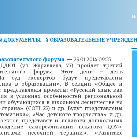
В
§
ДОКУМЕНТЫ
§
ОБРАЗОВАТЕЛЬНЫЕ УЧРЕЖДЕ
разовательного форума
—
29.01.2014 09:25
 ДДЮТ (ул. Журавлева, 77) пройдет третий
вательного форума. Этот день – день
На суд экспертов будут представлены
ика в образовании». В секции «Общее и
т представлены проекты: «Русский язык как
ия в условиях особенностей региональной
ии обучающихся в школьном лесничестве на
 страна» (СОШ 25) и др. Будут представлены
ематика», «Час детского творчества» и др.
роектов представят и педагоги дошкольных
ождение самореализации педагога ДОУ»,
ентами песочной терапии», «Развитие