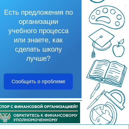
Есть предложения по
организации
учебного процесса
или знаете, как
сделать школу
лучше?
Сообщить о проблеме