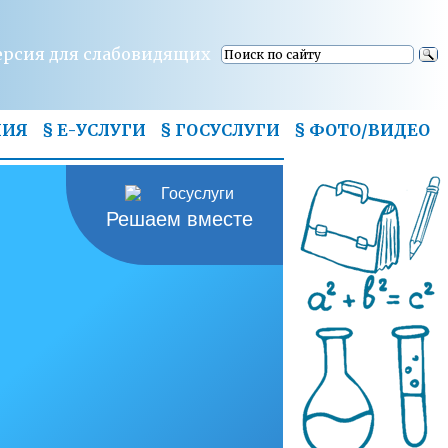
ерсия для слабовидящих
НИЯ
§ Е-УСЛУГИ
§ ГОСУСЛУГИ
§
ФОТО/ВИДЕО
Решаем вместе