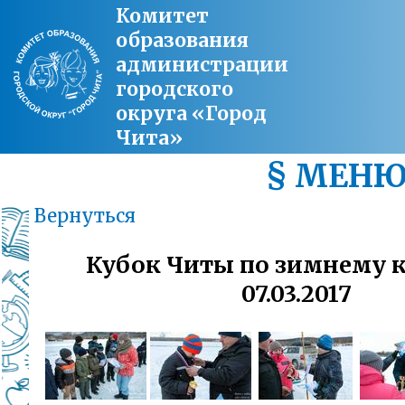
Комитет
образования
администрации
городского
округа «Город
Чита»
§ МЕН
Вернуться
Кубок Читы по зимнему 
07.03.2017