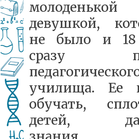
молоденькой
девушкой, кот
не было и 18
сразу по
педагогическог
училища. Ее ц
обучать, спло
детей, дав
знания,