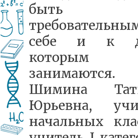
быть
требовательны
себе и к д
которым 
занимаются.
Шимина Тат
Юрьевна, учи
начальных клас
учитель I кате