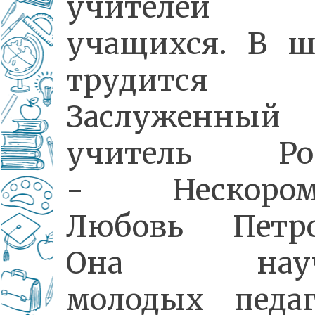
учителе
учащихся. В ш
трудится
Заслуженный
учитель Ро
- Нескором
Любовь Петро
Она науч
молодых педаг