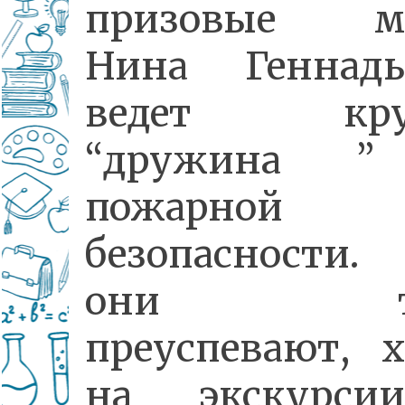
призовые ме
Нина Геннадь
ведет кру
“дружина ”
пожарной
безопасности.
они то
преуспевают, х
на экскурс