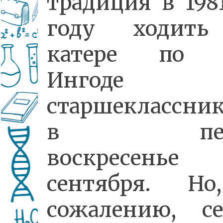
традиция в 198
году ходит
катере по 
Ингоде 
старшеклассни
в перв
воскресенье
сентября. Н
сожалению, се