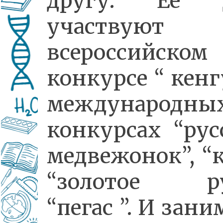
другу. Ее 
участвуют
всероссийском
конкурсе “ кенг
международны
конкурсах “рус
медвежонок”, “к
“золотое ру
“пегас ”. И зан