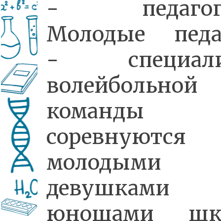
- педагога
Молодые педа
- специали
волейбольной
команды
соревнуютс
молодыми
девушкам
юношами шк