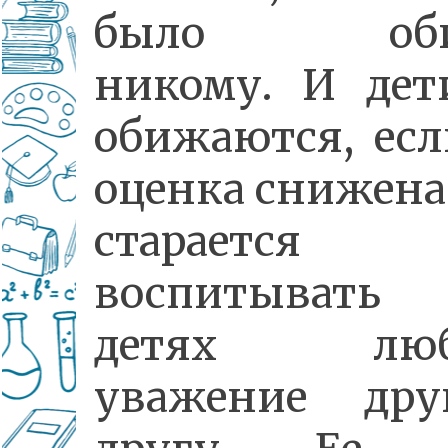
было оби
никому. И дет
обижаются, есл
оценка снижена
старается
воспитыват
детях любо
уважение др