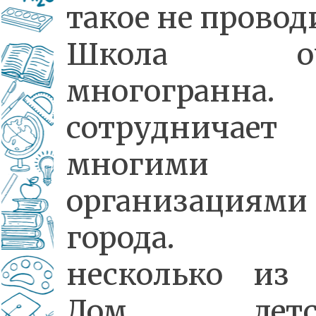
такое не провод
Школа оч
многогранна.
сотрудничае
многими
организациями
города. 
несколько из 
Дом детск