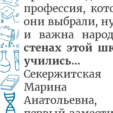
профессия, кот
они выбрали, н
и важна наро
стенах этой ш
учились…
Секержитская
Марина
Анатольевна,