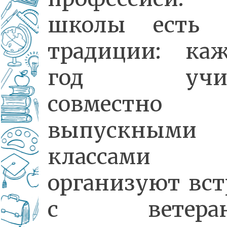
школы есть 
традиции: ка
год учит
совместн
выпускными
классами
организуют вст
с ветеран