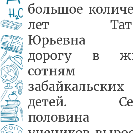
большое количе
лет Тать
Юрьевна д
дорогу в ж
сотням
забайкальских
детей. Сей
половина
учеников вырос