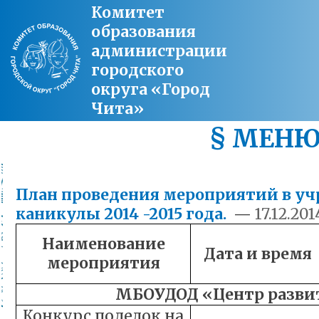
Комитет
образования
администрации
городского
округа «Город
Чита»
§ МЕН
План проведения мероприятий в уч
каникулы 2014 -2015 года.
—
17.12.201
Наименование
Дата и время
мероприятия
МБОУДОД «Центр развит
Конкурс поделок на