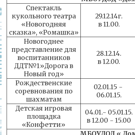
Спектакль
кукольного театра
29.12.14г.
«Новогодняя
в 11.00.
сказка», «Ромашка»
Новогоднее
представление для
28.12.14.
воспитанников
в 12.00.
ДДТ№1»Дорога в
Новый год»
Рождественские
02.01.15 -
соревнования по
06.01.15.
шахматам
Детская игровая
04.01.- 05.01.15.
площадка
в 12.00 - 15.00
«Конфетти»
МБОУДОД « Дом