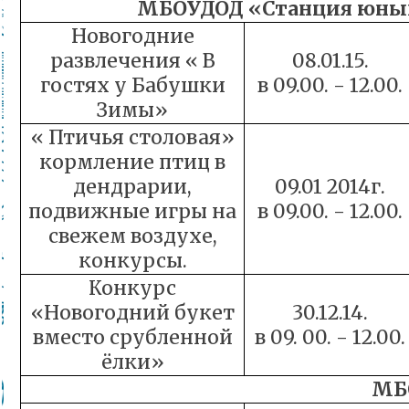
МБОУДОД
«Станция юных
Новогодние
развлечения « В
08.01.15.
гостях у Бабушки
в 09.00. - 12.00.
Зимы»
« Птичья столовая»
кормление птиц в
дендрарии,
09.01 2014г.
подвижные игры на
в 09.00. - 12.00.
свежем воздухе,
конкурсы.
Конкурс
«Новогодний букет
30.12.14.
вместо срубленной
в 09. 00. - 12.00.
ёлки»
МБ