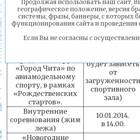
Продолжая использовать наш сайт, Вы
В 11.00.
(мини выставка)
географическое положение, версия бра
29.12.2014
системы, фразы, баннеры, с которых б
Новогодний Огонек
функционирования сайта и проведения
в 12.00.
Зимние
Если Вы не согласны с осуществлен
04.01.15-
соревнования среди
11.01.2015.
школьников
(дата и время
городского округа
будет зависеть
«Город Чита» по
от
авиамодельному
загруженност
спорту, в рамках
спортивного
«Рождественских
зала)
стартов».
Внутренние
10.01.2014.
соревнования (жим
в 14.00.
лежа)
«Новогодние