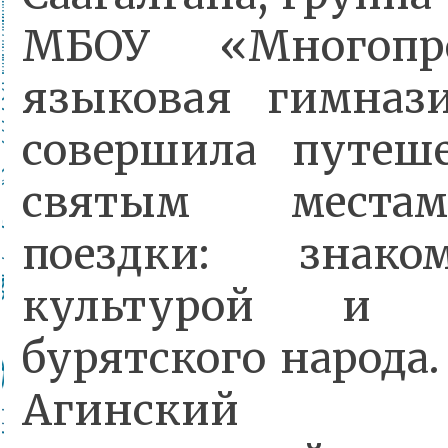
МБОУ «Многопр
языковая гимна
совершила путеш
святым места
поездки: знак
культурой и р
бурятского народа
Агинский 