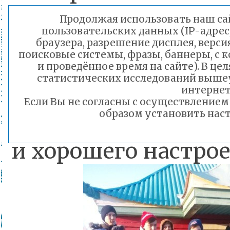
занимались на тр
Продолжая использовать наш сай
пользовательских данных (IP-адрес
Были «забыты» т
браузера, разрешение дисплея, верси
поисковые системы, фразы, баннеры, с 
планшеты, компь
и проведённое время на сайте). В ц
статистических исследований выше
получили огромн
интернет
Если Вы не согласны с осуществление
образом установить наст
бодрости, здоровь
и хорошего настро