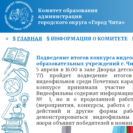
Комитет образования
администрации
городского округа «Город Чита»
≡
§
ГЛАВНАЯ
§
ИНФОРМАЦИЯ О КОМИТЕТЕ
Подведение итогов конкурса виде
образовательных учреждений г. Ч
5 апреля в 16.00 в зале Дворца детс
77) пройдет подведение итого
видеофильмов среди Почетных карау
конкурсе принимали участие 3
Видеофильмы содержат информацию 
№ 1, но и о проделанной работе
(мероприятия, конкурсы, работа с
действий и другие формы рабо
демонстрироваться видеофильмы 
жюри объявит победителей в номин