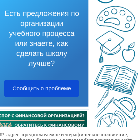
Есть предложения по
организации
учебного процесса
или знаете, как
сделать школу
лучше?
Сообщить о проблеме
(IP-адрес, предполагаемое географическое положение,