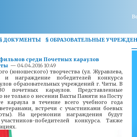
В
§
ДОКУМЕНТЫ
§
ОБРАЗОВАТЕЛЬНЫЕ УЧРЕЖДЕ
офильмов среди Почетных караулов
иты
—
04.04.2016 10:49
кого (юношеского) творчества (ул. Журавлева,
в и награждение победителей конкурса
лов образовательных учреждений г. Читы. В
0 почетных караулов. Представленные
не только о несении Вахты Памяти на Посту
 караула в течение всего учебного года
 ветеранами, встречи с участниками боевых
ты). На церемонии награждения будут
участников-победителей конкурса. Также
ациях.