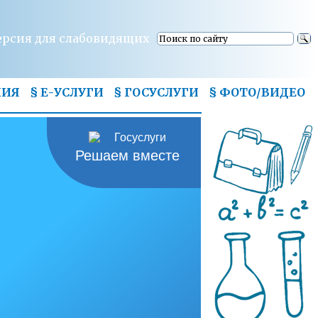
ерсия для слабовидящих
НИЯ
§ Е-УСЛУГИ
§ ГОСУСЛУГИ
§
ФОТО/ВИДЕО
Решаем вместе