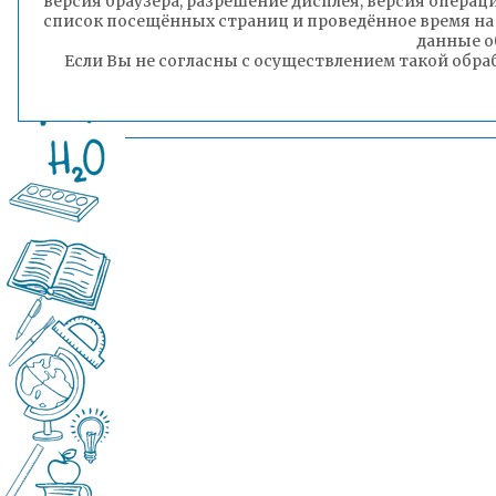
версия браузера, разрешение дисплея, версия операц
список посещённых страниц и проведённое время на
данные о
Если Вы не согласны с осуществлением такой обра
Пресс-служба комитета образования
администрации городского округа «Город 