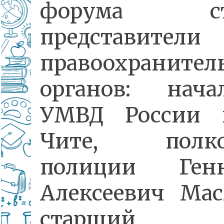
форума ст
представители
правоохранител
органов: нача
УМВД России 
Чите, полко
полиции Генн
Алексеевич Мас
старший