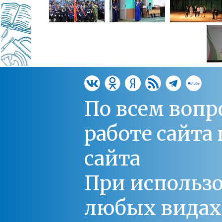
По всем вопр
работе сайт
сайта
При использо
любых видах С