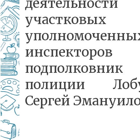
деятельности
участковых
уполномоченн
инспекторов
подполковник
полиции Лобу
Сергей Эмануило