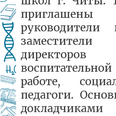
школ г. Читы. 
приглашены
руководители 
заместители
директоро
воспитательной
работе, социа
педагоги. Осно
докладчиками