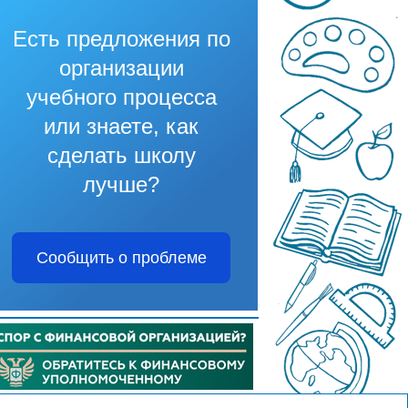
Есть предложения по
организации
учебного процесса
или знаете, как
сделать школу
лучше?
Сообщить о проблеме