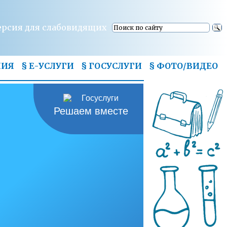
ерсия для слабовидящих
НИЯ
§ Е-УСЛУГИ
§ ГОСУСЛУГИ
§
ФОТО/ВИДЕО
Решаем вместе