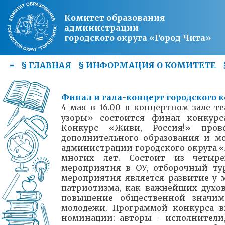
Комитет образования
администрации
городского округа «Город Чита»
≡
§
ГЛАВНАЯ
§
ИНФОРМАЦИЯ О КОМИТЕТЕ
Финал и гала-концерт городского к
4 мая в 16.00 в концертном зале т
узоры» состоится финал конкурс
Конкурс «Живи, Россия!» прово
дополнительного образования и м
администрации городского округа «
многих лет. Состоит из четыре
мероприятия в ОУ, отборочный тур
мероприятия является развитие у
патриотизма, как важнейших духо
повышение общественной значимо
молодежи. Программой конкурса 
номинации: авторы - исполнители,