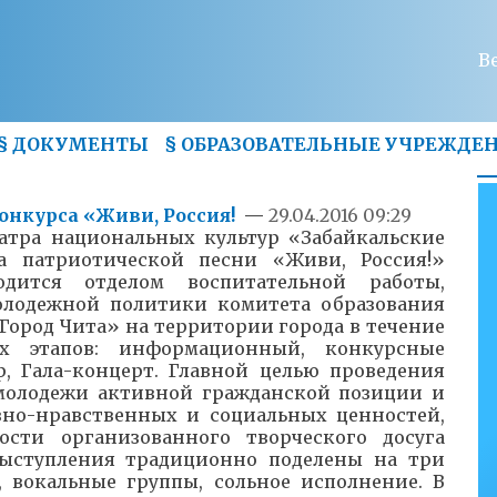
В
§
ДОКУМЕНТЫ
§
ОБРАЗОВАТЕЛЬНЫЕ УЧРЕЖДЕ
онкурса «Живи, Россия!
—
29.04.2016 09:29
еатра национальных культур «Забайкальские
а патриотической песни «Живи, Россия!»
дится отделом воспитательной работы,
олодежной политики комитета образования
Город Чита» на территории города в течение
х этапов: информационный, конкурсные
, Гала-концерт. Главной целью проведения
 молодежи активной гражданской позиции и
вно-нравственных и социальных ценностей,
сти организованного творческого досуга
выступления традиционно поделены на три
 вокальные группы, сольное исполнение. В