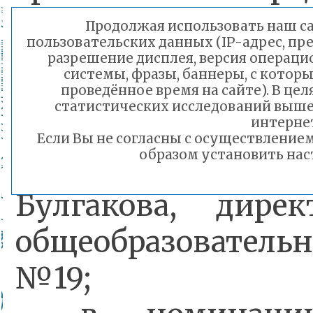
«Город Чита»:
Продолжая использовать наш сай
пользовательских данных (IP-адрес, пр
- в номинаци
разрешение дисплея, версия операци
системы, фразы, баннеры, с котор
руководитель му
проведённое время на сайте). В ц
статистических исследований выше
общеобразовательн
интернет
Если Вы не согласны с осуществлени
образом установить нас
учреждения»
Булгакова, дире
общеобразовате
№19;