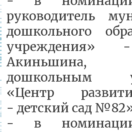
- в номинаци
руководитель му
дошкольного обра
учреждения» 
Акиньшина, з
дошкольным уч
«Центр развит
- детский сад №82»
- в номинаци