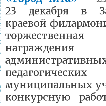
23 декабря в За
краевой филармони
торжественная
награждени
администра
педагогических
муниципальных уч
конкурсную рабо