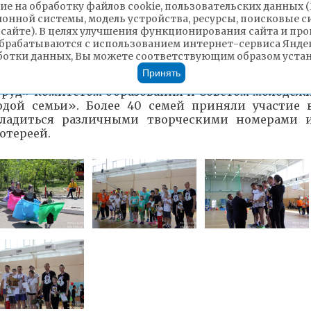
ие на обработку файлов cookie, пользовательских данных 
ионной системы, модель устройства, ресурсы, поисковые си
 сайте). В целях улучшения функционирования сайта и п
брабатываются с использованием интернет-сервиса Яндек
ботки данных, Вы можете соответствующим образом устано
Принять
 труд» комитетом образования и Советом молодёж
дой семьи». Более 40 семей приняли участие 
асладиться различными творческими номерами 
отереей.