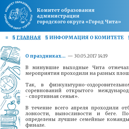
Комитет образования
администрации
городского округа «Город Чита»
≡
§
ГЛАВНАЯ
§
ИНФОРМАЦИЯ О КОМИТЕТЕ
О праздниках…
—
30.05.2017 14:19
В минувшие выходные Чита отмечала
мероприятия проходили на разных площа
Так, в
физкультурно-оздоровитель
соревнований открытого международ
- спортивная семья».
В течение всего апреля проходили от
ловкости, выносливости и беге. П
определены лучшие семейные команды
финале.