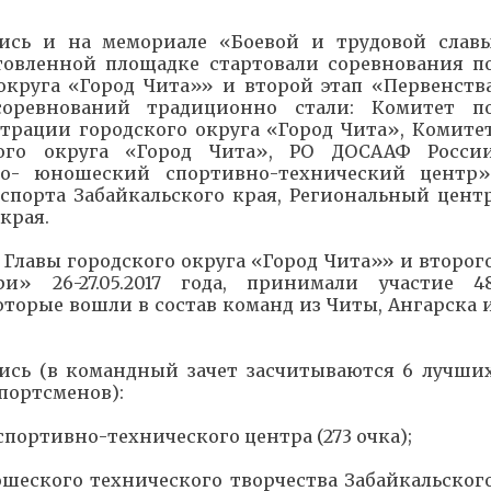
ись и на мемориале «Боевой и трудовой слав
готовленной площадке стартовали соревнования п
округа «Город Чита»» и второй этап «Первенств
соревнований традиционно стали: Комитет п
трации городского округа «Город Чита», Комите
кого округа «Город Чита», РО ДОСААФ Росси
ко- юношеский спортивно-технический центр»
спорта Забайкальского края, Региональный цент
края.
 Главы городского округа «Город Чита»» и второг
и» 26-27.05.2017 года, принимали участие 4
которые вошли в состав команд из Читы, Ангарска 
лись (в командный зачет засчитываются 6 лучши
спортсменов):
спортивно-технического центра (273 очка);
ошеского технического творчества Забайкальског