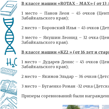
В классе машин «ROTAX - MAX» ( от 13 л
1 место – Панов Леон – 45 очков (Цен
Забайкальского края);
2 место – Боровский Илья – 45 очков (
3 место – Якушин Леонид – 32 очка (Це
Забайкальского края).
В классе машин «KZ2 » (от 16 лет и стар
1 место – Дударев Денис – 45 очков (Ц
Забайкальского края);
2 место – Якимов Эльдар – 36 очков (Д
3 место – Бугаенко Роман -32 очка (Де
Призеры соревнований были награждены