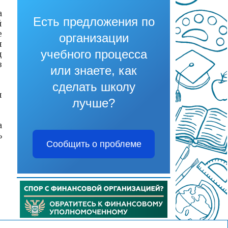
а
Есть предложения по
й
е
организации
я
учебного процесса
д
в
или знаете, как
сделать школу
и
лучше?
а
ь
Сообщить о проблеме