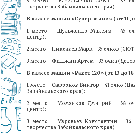
3 место – Васильченко Остап - 32 о
творчества Забайкальского края).
В классе машин «Супер-мини» ( от 11 до 
1 место – Шульженко Максим - 45 оч
центр);
2 место – Николаев Марк - 35 очков (СЮТ 
3 место – Филькин Артем - 33 очка (Де
В классе машин «Ракет 120» (от 13 до 18 
1 место – Сафронов Виктор - 41 очко (Ц
Забайкальского края);
2 место – Момзиков Дмитрий - 38 оч
центр);
3 место – Муравьев Константин - 36 
творчества Забайкальского края).