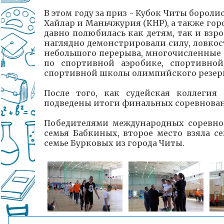
В этом году за приз - Кубок Читы борол
Хайлар и Маньчжурия (КНР), а также гор
давно полюбилась
как детям, так и вз
наглядно демонстрировали силу, ловкос
небольшого перерыва, многочисленные
по спортивной аэробике, спортивно
спортивной школы олимпийского резерв
После того, как судейская коллегия 
подведены итоги финальных соревнова
Победителями международных соревнов
семья Бабкиных, второе место взяла с
семье Бурковых из города Читы.