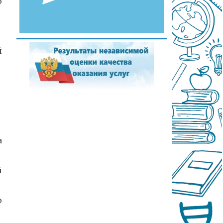
о
й
а
й
о