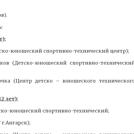
в).
:
т):
Детско-юношеский спортивно-технический центр);
ков (Детско-юношеский спортивно-технически
очка (Центр детско – юношеского техническог
2 лет):
етско-юношеский спортивно-технический;
 г.Ангарск);