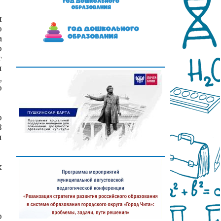
ы
о
а
о
т
и
,
р
о
8
и
х
о