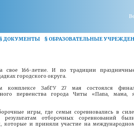
В
§
ДОКУМЕНТЫ
§
ОБРАЗОВАТЕЛЬНЫЕ УЧРЕЖДЕ
 свое 166-летие. И по традиции праздничны
дках городского округа.
ном комплексе ЗабГУ 27 мая состоялся фина
ного первенства города Читы «Папа, мама, 
борочные игры, где семьи соревновались в силе
о результатам отборочных соревнований был
, которые и приняли участие на международно