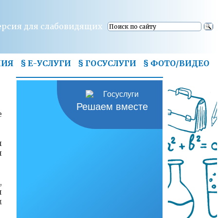
ерсия для слабовидящих
НИЯ
§ Е-УСЛУГИ
§ ГОСУСЛУГИ
§
ФОТО/ВИДЕО
Решаем вместе
е
л
я
,
и
м