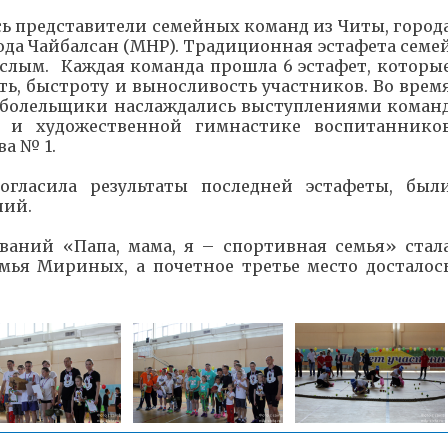
ись представители семейных команд из Читы, город
ода Чайбалсан (МНР). Традиционная эстафета семе
рослым. Каждая команда прошла 6 эстафет, которы
ть, быстроту и выносливость участников. Во врем
 болельщики наслаждались выступлениями коман
й и художественной гимнастике воспитаннико
а № 1.
огласила результаты последней эстафеты, был
ний.
аний «Папа, мама, я – спортивная семья» стал
емья Мириных, а почетное третье место досталос