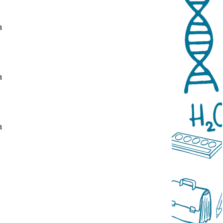
а
а
а