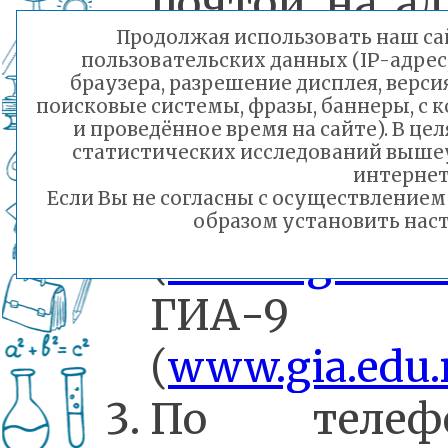
почтой на ад
Продолжая использовать наш сай
gia9@egechita
пользовательских данных (IP-адрес
браузера, разрешение дисплея, верси
gia11@egechita
поисковые системы, фразы, баннеры, с 
и проведённое время на сайте). В ц
На федераль
статистических исследований выше
интернет
порталах 
Если Вы не согласны с осуществление
образом установить наст
(
www.ege.edu.
ГИА-9
(
www.gia.edu.
По телеф