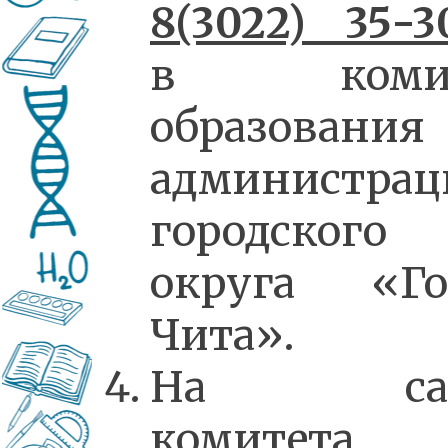
8(3022) 35-3
в комит
образования
администрац
городского
округа «Го
Чита».
На сай
комитета