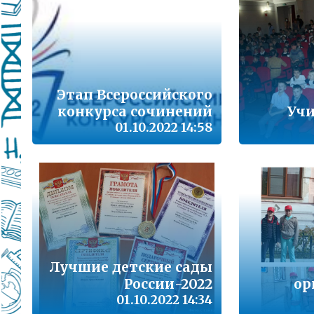
Подробнее...
Школа управленческого резерва: Ваш шанс 
Подробнее...
ВАШ РЕБЁНОК ИДЁТ В ДЕТСКИЙ САД
Этап Всероссийского
конкурса сочинений
Учи
Подробнее...
01.10.2022 14:58
Детский телефон доверия
Подробнее...
«Горячая линия» для сообщения информац
находящихся в социально опасной ситуац
Подробнее...
Лучшие детские сады
Телефон горячей линии по вопросам орга
проведения государственной итоговой атт
России-2022
ор
образовательным программам основного 
01.10.2022 14:34
образования и среднего общего образовани