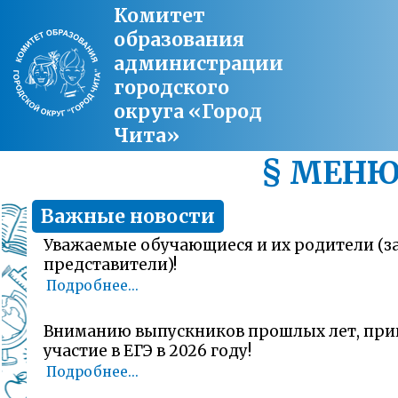
Комитет
образования
администрации
городского
округа «Город
Чита»
§ МЕН
Важные новости
Уважаемые обучающиеся и их родители (
представители)!
Подробнее...
Вниманию выпускников прошлых лет, пр
участие в ЕГЭ в 2026 году!
Подробнее...