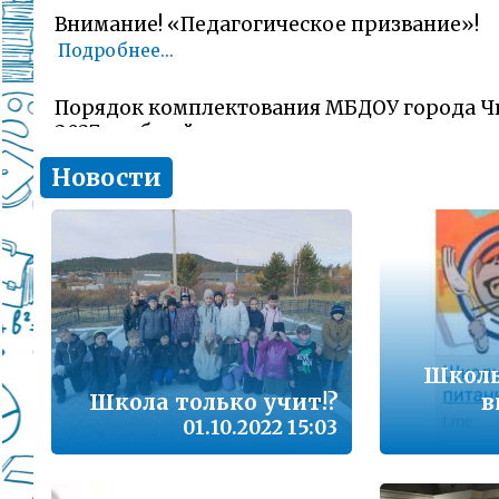
Внимание! «Педагогическое призвание»!
Подробнее...
Порядок комплектования МБДОУ города Ч
2027 учебный год
Подробнее...
Новости
Комитет образования Читы напоминает о 
заявлений об участии в ГИА-11 (ЕГЭ)
Подробнее...
В сезон гриппа и острых респираторных и
наша с Вами общая задача – не допустить 
заболеваемости
Школь
Подробнее...
Школа только учит!?
в
01.10.2022 15:03
Лицам, желающим сдать единый государс
(далее ЕГЭ) в 2026 году