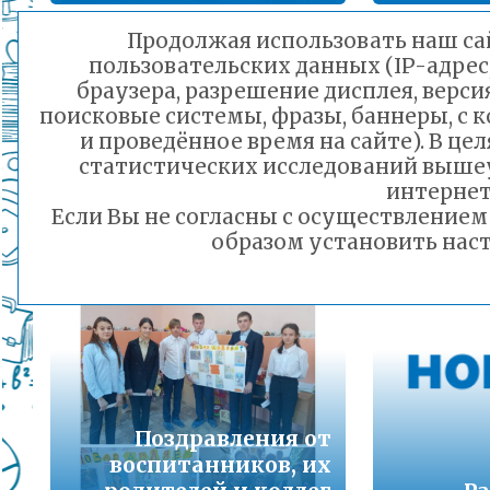
Подробнее...
Продолжая использовать наш сай
пользовательских данных (IP-адрес
Порядок предоставления льготного питани
браузера, разрешение дисплея, верси
малоимущих семей
поисковые системы, фразы, баннеры, с 
Подробнее...
и проведённое время на сайте). В ц
статистических исследований выше
Горячая линия по вопросам школьного обр
интернет
Участвуй в акции
Киноу
30-21
Если Вы не согласны с осуществление
«Мой учитель»
Подробнее...
образом установить наст
30.09.2022 09:24
Телефон горячей линии по вопросам орга
дошкольного образования и тел 32-41-13
Подробнее...
Поздравления от
воспитанников, их