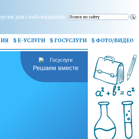
ерсия для слабовидящих
НИЯ
§ Е-УСЛУГИ
§ ГОСУСЛУГИ
§
ФОТО/ВИДЕО
Решаем вместе