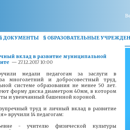
В
§
ДОКУМЕНТЫ
§
ОБРАЗОВАТЕЛЬНЫЕ УЧРЕЖДЕ
личный вклад в развитие муниципальной
Чите
—
27.12.2017 10:00
учили медали педагогам за заслуги в
 за многолетний и добросовестный труд,
ной системе образования не менее 50 лет.
еют форму диска диаметром 40мм, в котором
иты и увенчанный башенной короной.
езупречный труд и личный вклад в развитие
» вручили 14 педагогам:
ьевне - учителю физической культуры