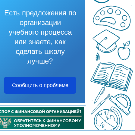
Есть предложения по
организации
учебного процесса
или знаете, как
сделать школу
лучше?
Сообщить о проблеме