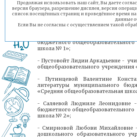
Продолжая использовать наш сайт, Вы даете соглас
школа № 5»;
версия браузера, разрешение дисплея, версия операц
список посещённых страниц и проведённое время на
- Засадыч Эльзе Георгиевне - у
данные о
общеобразовательного учреждения 
Если Вы не согласны с осуществлением такой обра
- Ленковой Евгении Васильевне - 
бюджетного общеобразовательного
школа № 1»;
- Пустовойт Лидии Аркадьевне - у
общеобразовательного учреждения 
- Путинцевой Валентине Конст
литературы муниципального бюдж
«Средняя общеобразовательная школ
- Саляевой Людмиле Леонидовне 
бюджетного общеобразовательного
школа № 2»;
- Смирновой Любови Михайловне 
дошкольного образовательного у