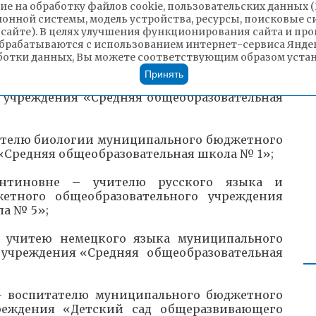
ие на обработку файлов cookie, пользовательских данных 
ионной системы, модель устройства, ресурсы, поисковые си
 сайте). В целях улучшения функционирования сайта и п
чителю физики муниципального бюджетного
брабатываются с использованием интернет-сервиса Яндек
«Средняя общеобразовательная школа № 2»;
ботки данных, Вы можете соответствующим образом устано
Принять
учителю начальных классов муниципального
 учреждения «Средняя общеобразовательная
чителю биологии муниципального бюджетного
«Средняя общеобразовательная школа № 1»;
антиновне – учителю русского языка и
етного общеобразовательного учреждения
а № 5»;
- учитею немецкого языка муниципального
 учреждения «Средняя общеобразовательная
- воспитателю муниципального бюджетного
чреждения «Детский сад общеразвивающего