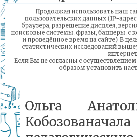
учителю русс
Продолжая использовать наш сай
пользовательских данных (IP-адрес
языка и литер
браузера, разрешение дисплея, верси
поисковые системы, фразы, баннеры, с 
МБОУ «СОШ №
и проведённое время на сайте). В ц
статистических исследований выше
Кобозовой О
интернет
Если Вы не согласны с осуществление
образом установить наст
Анатольевне.
Ольга Анатол
Кобозованачала