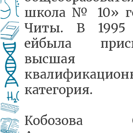
школа № 10» г
Читы. В 1995
ейбыла присв
высшая
квалификацион
категория.
Кобозова О