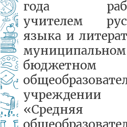
года рабо
учителем рус
языка и литера
муниципальном
бюджетном
общеобразовате
учреждении
«Средняя
общеобразовате