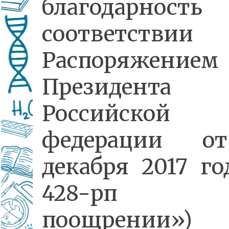
благодарност
соответств
Распоряжением
Президента
Российской
федерации о
декабря 2017 г
428-рп
поощрении»)