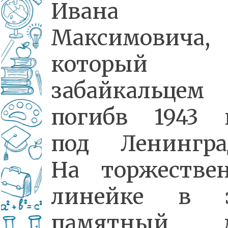
Ивана
Максимовича,
который 
забайкальце
погибв 1943 
под Ленингра
На торжестве
линейке в э
памятный д