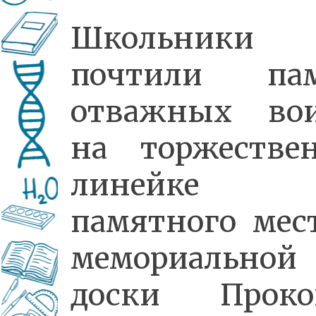
Школьники
почтили пам
отважных во
на торжестве
линейке
памятного мес
мемориальной
доски Проко