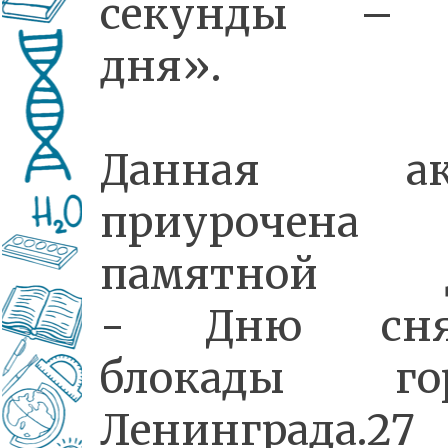
секунды – 
дня».
Данная ак
приурочен
памятной д
-
Дню сня
блокады гор
Ленинграда.
27