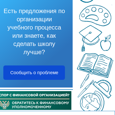
Есть предложения по
организации
учебного процесса
или знаете, как
сделать школу
лучше?
Сообщить о проблеме