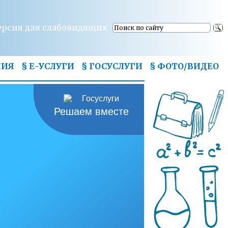
ерсия для слабовидящих
НИЯ
§ Е-УСЛУГИ
§ ГОСУСЛУГИ
§
ФОТО/ВИДЕО
Решаем вместе