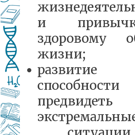
жизнедеятель
и привыч
здоровому о
жизни;
развитие
способности
предвидеть
экстремальны
ситуаци