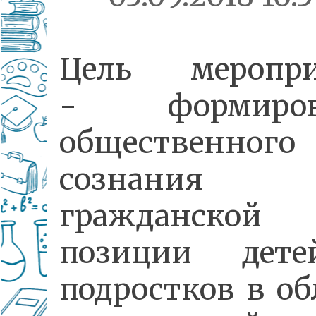
Цель меропри
- формиров
общественного
сознани
гражданской
позиции дет
подростков в об