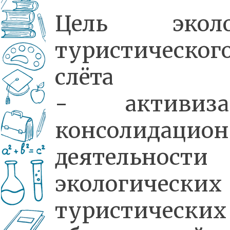
Цель эколо
туристическог
слёта
- активиза
консолидацио
деятельности
экологически
туристических