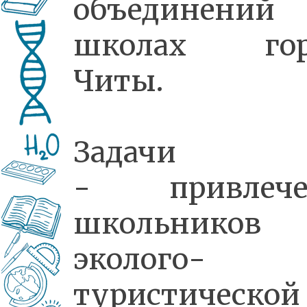
объединени
школах гор
Читы.
Задачи
- привлече
школьнико
эколого-
туристической