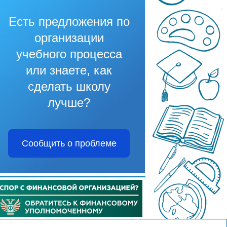
Есть предложения по
организации
учебного процесса
или знаете, как
сделать школу
лучше?
Сообщить о проблеме