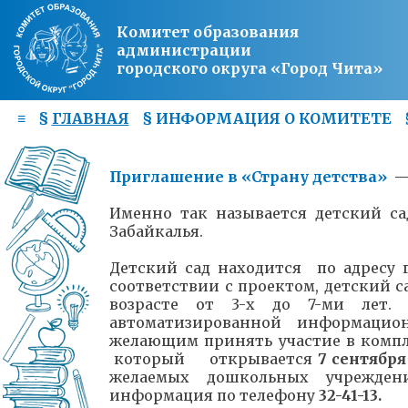
Комитет образования
администрации
городского округа «Город Чита»
≡
§
ГЛАВНАЯ
§
ИНФОРМАЦИЯ О КОМИТЕТЕ
Приглашение в «Страну детства»
Именно так называется детский са
Забайкалья.
Детский сад
находится по адресу г
соответствии с проектом, детский са
возрасте от 3-х до 7-ми лет. 
автоматизированной информацион
желающим принять участие в ком
который открывается
7 сентября 
желаемых дошкольных учрежден
информация по телефону
32-41-13.