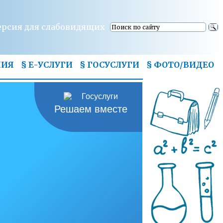
ерсия для слабовидящих
НИЯ
§ Е-УСЛУГИ
§ ГОСУСЛУГИ
§
ФОТО/ВИДЕО
Решаем вместе