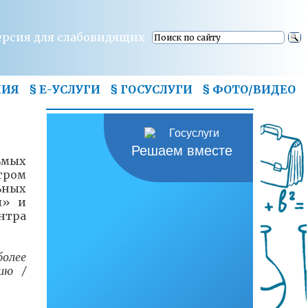
ерсия для слабовидящих
НИЯ
§ Е-УСЛУГИ
§ ГОСУСЛУГИ
§
ФОТО/ВИДЕО
Решаем вместе
ьмых
тром
ьных
я» и
нтра
более
ию /