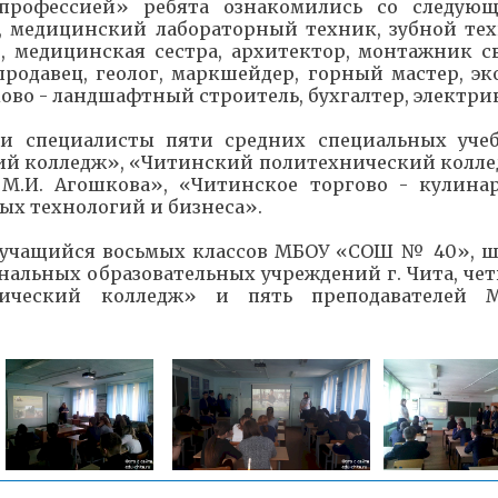
профессией» ребята ознакомились со следую
, медицинский лабораторный техник, зубной тех
, медицинская сестра, архитектор, монтажник св
родавец, геолог, маркшейдер, горный мастер, эко
ково - ландшафтный строитель, бухгалтер, электри
ли специалисты пяти средних специальных уче
ий колледж», «Читинский политехнический колле
М.И. Агошкова», «Читинское торгово - кулина
ых технологий и бизнеса».
1 учащийся восьмых классов МБОУ «СОШ № 40», ш
альных образовательных учреждений г. Чита, чет
нический колледж» и пять преподавателей 