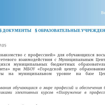
В
§
ДОКУМЕНТЫ
§
ОБРАЗОВАТЕЛЬНЫЕ УЧРЕЖДЕ
7:05
«Знакомство с профессией» для обучающихся вос
етевого взаимодействия с Муниципальным Цен
щихся муниципальных бюджетных образовател
Чита» при МБОУ «Городской центр образовани
оты на муниципальном уровне на базе Це
вания обучающихся о мире профессий и обеспечения 
никами элективных курсов «Погружение в професс