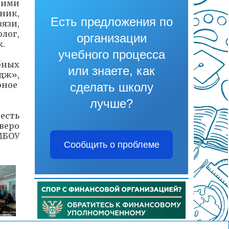
щими
ник,
Есть предложения по
язи,
лог,
организации
к.
учебного процесса
бных
или знаете, как
дж»,
рное
сделать школу
лучше?
есть
веро
МБОУ
Сообщить о проблеме