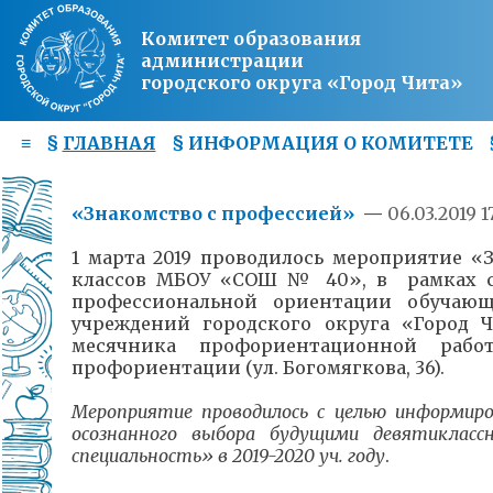
Комитет образования
администрации
городского округа «Город Чита»
≡
§
ГЛАВНАЯ
§
ИНФОРМАЦИЯ О КОМИТЕТЕ
«Знакомство с профессией»
—
06.03.2019 1
1 марта 2019 проводилось мероприятие 
классов МБОУ «СОШ № 40», в рамках с
профессиональной ориентации обучаю
учреждений городского округа «Город 
месячника профориентационной раб
профориентации (ул. Богомягкова, 36).
Мероприятие
проводилось с целью информиро
осознанного выбора будущими девятикласс
специальность» в 2019-2020 уч. году
.